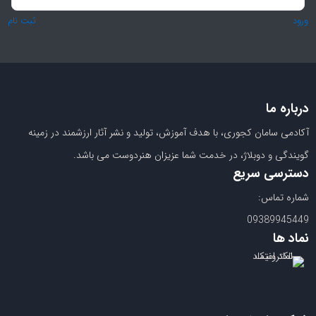
به
ورود
ثبت نام
اشتراک
بگذارید.
کپی
لینک
درباره ما
آکادمی سامان کجوری، با هدف آموزش، تولید و نشر آثار ارزشمند در زمینه
گویندگی و دوبلاژ، در خدمت شما عزیزان هنردوست می باشد.
دسترسی سریع
شماره تماس:
09389945449
نماد ها