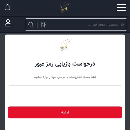
اشتراک
گذاری
با
استفاده
از
روش‌های
درخواست بازیابی رمز عبور
زیر
می‌توانید
لطفاً پست الکترونیک یا موبایل خود را وارد نمایید
این
صفحه
را
با
ادامه
دوستان
خود