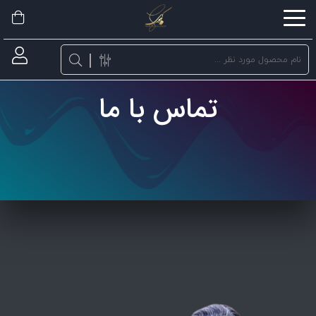
اشتراک
گذاری
با
تماس با ما
استفاده
از
روش‌های
زیر
می‌توانید
این
صفحه
را
با
دوستان
خود