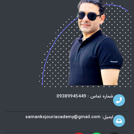
به
اشتراک
بگذارید.
کپی
لینک
شماره تماس : 09389945449
ایمیل: samankojouriacademy@gmail.com