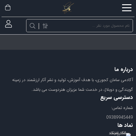
اشتراک
گذاری
با
استفاده
از
روش‌های
درباره ما
زیر
می‌توانید
آکادمی سامان کجوری، با هدف آموزش، تولید و نشر آثار ارزشمند در زمینه
این
گویندگی و دوبلاژ، در خدمت شما عزیزان هنردوست می باشد.
صفحه
دسترسی سریع
را
شماره تماس:
با
09389945449
دوستان
نماد ها
خود