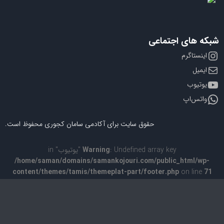
به
اشتراک
بگذارید.
شبکه های اجتماعی
اینستاگرم
کپی
ایمیل
لینک
یوتیوب
واتس‌اپ
حقوق سایت برای آکادمی سامان کجوری محفوظ است.
: Undefined array key "یوتیوب" in
Warning
/home/saman/domains/samankojouri.com/public_html/wp-
content/themes/tamis/themeplat-part/footer.php
on line
71