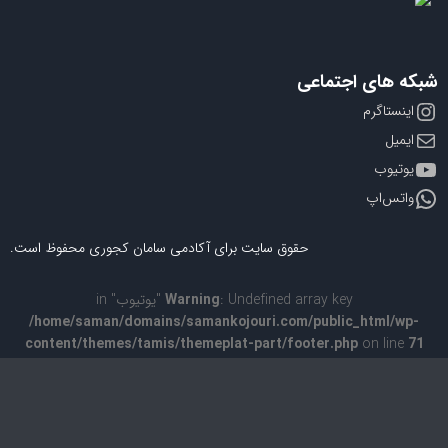
به
اشتراک
بگذارید.
شبکه های اجتماعی
اینستاگرم
کپی
ایمیل
لینک
یوتیوب
واتس‌اپ
حقوق سایت برای آکادمی سامان کجوری محفوظ است.
: Undefined array key "یوتیوب" in
Warning
/home/saman/domains/samankojouri.com/public_html/wp-
content/themes/tamis/themeplat-part/footer.php
on line
71