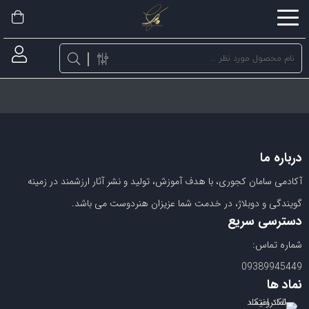
اشتراک
گذاری
با
استفاده
از
روش‌های
درباره ما
زیر
می‌توانید
آکادمی سامان کجوری، با هدف آموزش، تولید و نشر آثار ارزشمند در زمینه
این
گویندگی و دوبلاژ، در خدمت شما عزیزان هنردوست می باشد.
صفحه
دسترسی سریع
را
شماره تماس:
با
09389945449
دوستان
نماد ها
خود