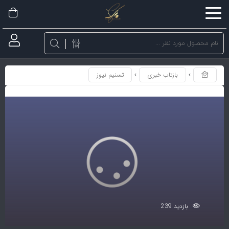
اشتراک
گذاری
با
استفاده
بازتاب خبری
تسنیم نیوز
از
روش‌های
زیر
می‌توانید
این
صفحه
را
با
دوستان
بازدید 239
خود